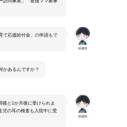
ー訪問事業」「産後ママ家事
育て応援給付金」の申請もで
保健師
何かあるんですか？
間後と1か月後に受けられま
生児の耳の検査も入院中に受
保健師