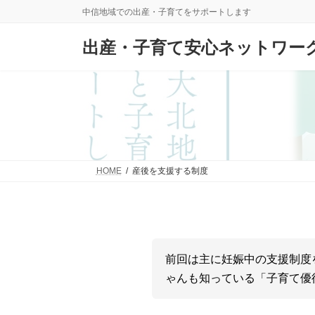
コ
ナ
中信地域での出産・子育てをサポートします
ン
ビ
テ
ゲ
出産・子育て安心ネットワー
ン
ー
ツ
シ
へ
ョ
ス
ン
キ
に
ッ
移
プ
動
HOME
産後を支援する制度
前回は主に妊娠中の支援制度
ゃんも知っている「子育て優