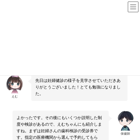
コ
ナ
出産・子育て安心ネットワーク
ン
ビ
テ
ゲ
ン
ー
ツ
シ
妊婦さんを支援する制度
へ
ョ
ス
ン
キ
に
ッ
移
プ
動
HOME
妊婦さんを支援する制度
先日は妊婦健診の様子を見学させていただきあ
りがとうございました！とても勉強になりまし
た。
えむ
よかったです。その後にもいくつか説明した制
度や検診があるので、えむちゃんにも紹介しま
すね。まずは妊婦さんの歯科検診の受診券で
保健師
す。指定の医療機関から選んで予約してもら