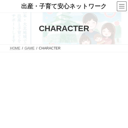
コ
ナ
出産・子育て安心ネットワーク
ン
ビ
テ
ゲ
ン
ー
ツ
シ
CHARACTER
へ
ョ
ス
ン
キ
に
ッ
移
プ
動
HOME
GAME
CHARACTER